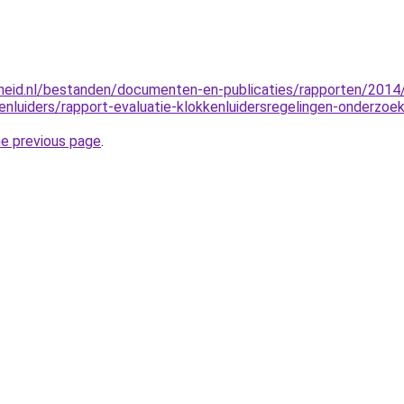
rheid.nl/bestanden/documenten-en-publicaties/rapporten/2014/
enluiders/rapport-evaluatie-klokkenluidersregelingen-onderzoek
he previous page
.