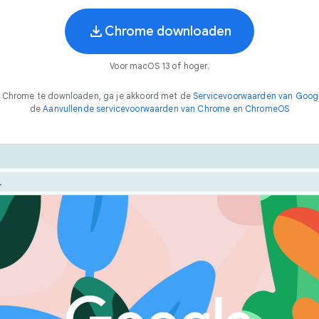
Chrome downloaden
Voor macOS 13 of hoger.
 Chrome te downloaden, ga je akkoord met de
Servicevoorwaarden van Goog
de
Aanvullende servicevoorwaarden van Chrome en ChromeOS
Chrome is ontworpen om te presteren. Optimaliseer de
manier om 
s
n
e
l
functionaliteit met functies als Energiebesparing en
Geheugenbesparing.
bezig te zijn