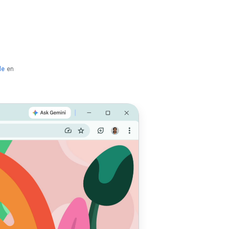
le
en
online