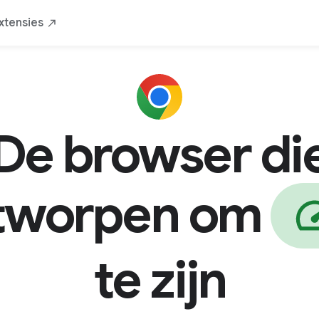
Beveiligd
Van jou
Door Google
Down
xtensies
De browser di
worpen om
te zijn