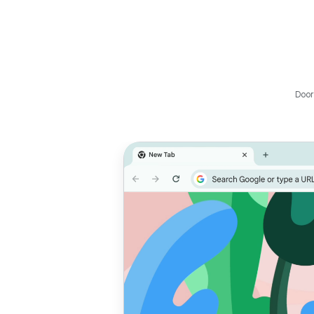
Door
Geef prioriteit
De
aan prestaties