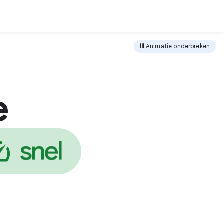
loaden
Animatie onderbreken
e
i
l
e
i
v
g
e
b
d