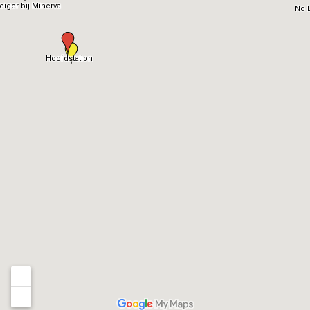
eiger bij Minerva
No L
Hoofdstation