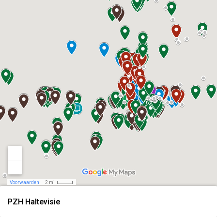
Voorwaarden
2 mi
PZH Haltevisie