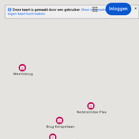
Inloggen
Deze kaart is gemaakt door een gebruiker.
Meer informatie over hoe je je
eigen kaart kunt maken.
Meerlobrug
Nedereindse Plas
Brug Kerspellaan