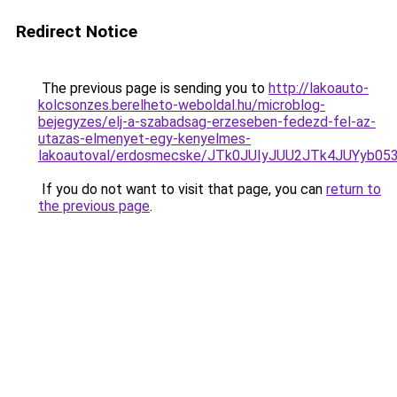
Redirect Notice
The previous page is sending you to
http://lakoauto-
kolcsonzes.berelheto-weboldal.hu/microblog-
bejegyzes/elj-a-szabadsag-erzeseben-fedezd-fel-az-
utazas-elmenyet-egy-kenyelmes-
lakoautoval/erdosmecske/JTk0JUIyJUU2JTk4JUYyb
If you do not want to visit that page, you can
return to
the previous page
.