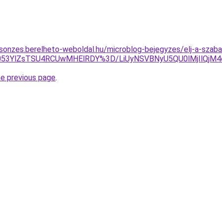
csonzes.berelheto-weboldal.hu/microblog-bejegyzes/elj-a-sza
Yyb053YlZsTSU4RCUwMHElRDY%3D/LiUyNSVBNyU5QU0lMjIlQ
he previous page
.