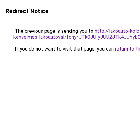
Redirect Notice
The previous page is sending you to
http://lakoauto-kol
kenyelmes-lakoautoval/fony/JTk0JUIyJUU2JTk4JU
If you do not want to visit that page, you can
return to t