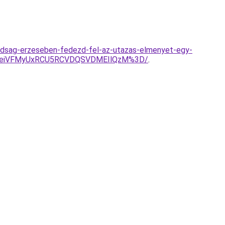
badsag-erzeseben-fedezd-fel-az-utazas-elmenyet-egy-
jM4eiVFMyUxRCU5RCVDQSVDMEIlQzM%3D/
.