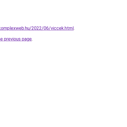
okomplexweb.hu/2022/06/viccek.html
.
he previous page
.