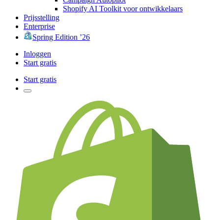
Shopify AI Toolkit voor ontwikkelaars
Prijsstelling
Enterprise
Spring Edition ’26
Inloggen
Start gratis
Start gratis