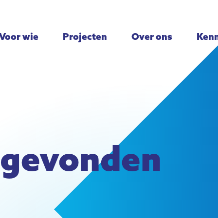
Voor wie
Projecten
Over ons
Kenn
t gevonden