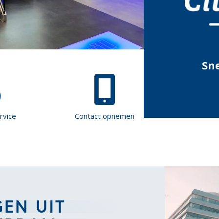
Sne
rvice
Contact opnemen
GEN UIT