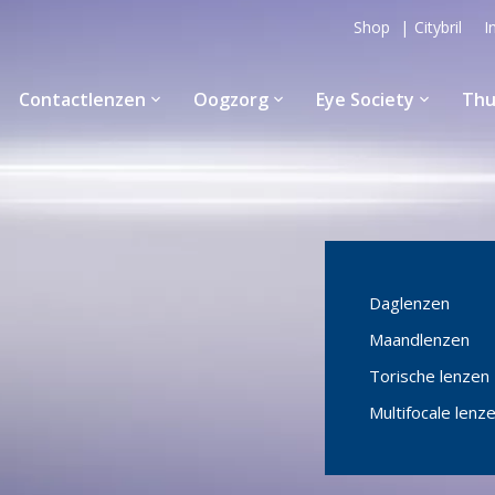
Shop
Citybril
I
Contactlenzen
Oogzorg
Eye Society
Thu
Daglenzen
Maandlenzen
Torische lenzen
Multifocale lenz