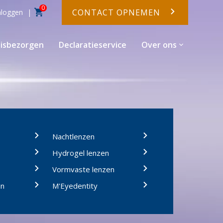
0
CONTACT OPNEMEN
nloggen
isbezorgen
Declaratieservice
Over ons
Nachtlenzen
Hydrogel lenzen
Vormvaste lenzen
en
M'Eyedentity