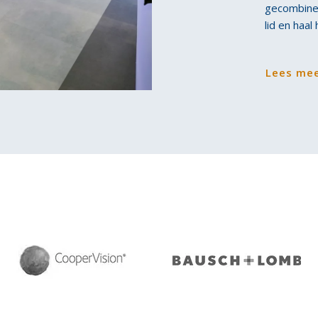
gecombinee
lid en haal
Lees me