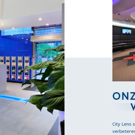
ON
City Lens s
verbeteren