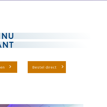
 NU
ANT
ken
Bestel direct