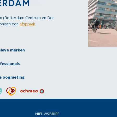
TERDAM
en (Rotterdam Centrum en Den
fonisch een
afspraak
.
sieve merken
ofessionals
de oogmeting
NIEUWSBRIEF