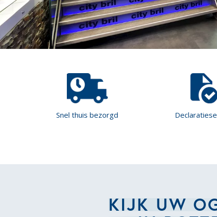
Snel thuis bezorgd
Declaratiese
KIJK UW O