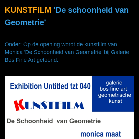
KUNSTFILM
'De schoonheid van
Geometrie'
Onder: Op de opening wordt de kunstfilm van
Monica 'De Schoonheid van Geometrie' bij Galerie
Bos Fine Art getoond.