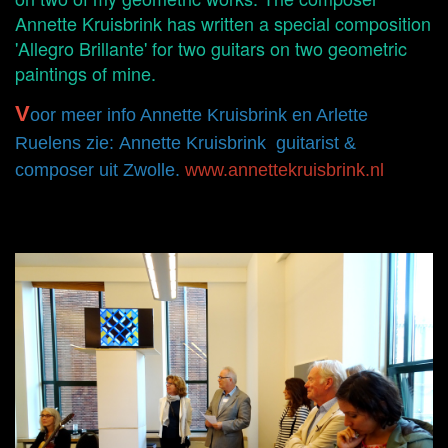
Annette Kruisbrink has written a special composition
'Allegro Brillante' for two guitars on two geometric
paintings of mine.
V
oor meer info Annette Kruisbrink en Arlette
Ruelens zie: Annette Kruisbrink guitarist &
composer uit Zwolle.
w
ww.annettekruisbrink.nl