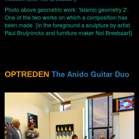
Photo above geometric work: 'Islamic geometry 2'.
One of the two works on which a composition has
been made. [In the foreground a sculpture by artist
Paul Bruijninckx and furniture maker Nol Breebaart]
The Anido Guitar Duo
OPTREDEN