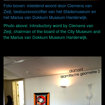
Foto boven: inleidend woord door Clemens van
Zeijl, bestuursvoorzitter van het Stadsmuseum en
het Marius van Dokkum Museum Harderwijk.
Photo above: introductory word by Clemens van
Zeijl, chairman of the board of the City Museum and
the Marius van Dokkum Museum Harderwijk.