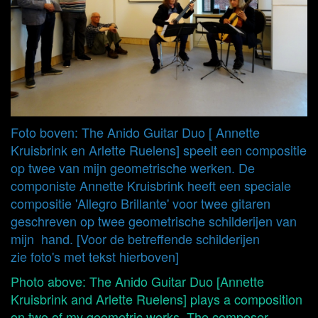
Foto boven: The Anido Guitar Duo [ Annette
Kruisbrink en Arlette Ruelens] speelt een compositie
op twee van mijn geometrische werken. De
componiste Annette Kruisbrink heeft een speciale
compositie 'Allegro Brillante' voor twee gitaren
geschreven op twee geometrische schilderijen van
mijn hand. [Voor de betreffende schilderijen
zie foto's met tekst hierboven]
Photo above: The Anido Guitar Duo [Annette
Kruisbrink and Arlette Ruelens] plays a composition
on two of my geometric works. The composer