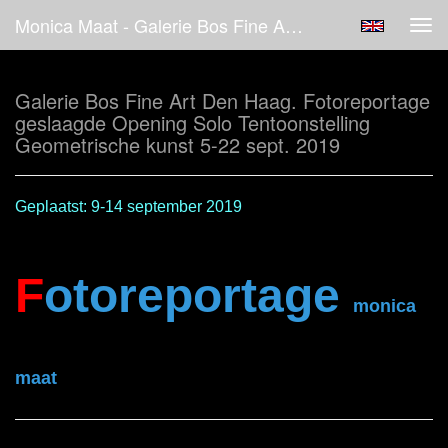
Monica Maat - Galerie Bos Fine Art Den Haag. Fotoreportage Geslaagde Opening Solo Tentoonstelling Geometrische Kunst 5-22 Sept. 2019
Tog
navi
Galerie Bos Fine Art Den Haag. Fotoreportage
geslaagde Opening Solo Tentoonstelling
Geometrische kunst 5-22 sept. 2019
Geplaatst: 9-14 september 2019
F
otoreportage
monica
maat