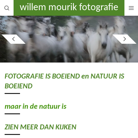
willem mourik fotografie
Ga
direct
naar
de
hoofdinhoud
FOTOGRAFIE IS BOEIEND en NATUUR IS
BOEIEND
maar in de natuur is
ZIEN MEER DAN KIJKEN