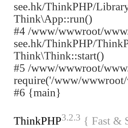
see.hk/ThinkPHP/Library
Think\App::run()
#4 /www/wwwroot/www.
see.hk/ThinkPHP/ThinkP
Think\Think::start()
#5 /www/wwwroot/www.q
require('/www/wwwroot/w
#6 {main}
3.2.3
ThinkPHP
{ Fast &