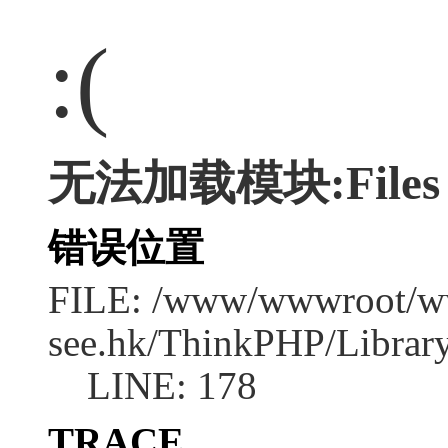
:(
无法加载模块:Files
错误位置
FILE: /www/wwwroot/w
see.hk/ThinkPHP/Library
LINE: 178
TRACE