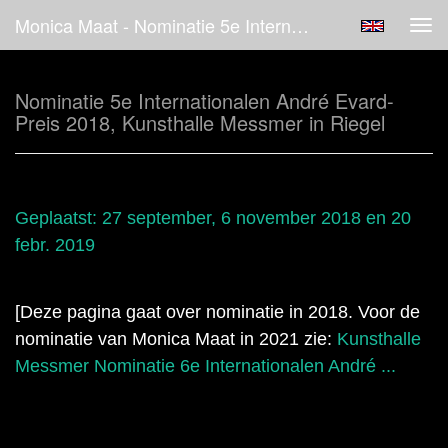
Monica Maat - Nominatie 5e Internationalen André Evard- Preis 2018, Kunsthalle Messmer In Riegel
Tog
navi
Nominatie 5e Internationalen André Evard-
Preis 2018, Kunsthalle Messmer in Riegel
Geplaatst: 27 september,
6 november 2018 en 20
febr. 2019
[Deze pagina gaat over nominatie in 2018. Voor de
nominatie van Monica Maat in 2021 zie:
Kunsthalle
Messmer Nominatie 6e Internationalen André ...