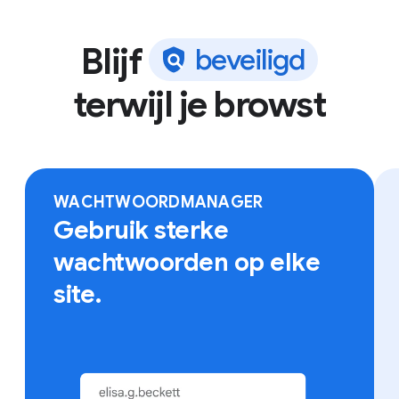
Blijf
b
e
v
e
i
l
i
g
d
terwijl je browst
Log in bij Chrome op elk apparaat voor toegang tot
onder meer bookmarks en opgeslagen wachtwoorden.
WACHTWOORDMANAGER
Gebruik sterke
wachtwoorden op elke
site.