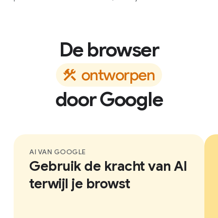
De browser
o
n
t
w
o
r
p
e
n
door Google
AI VAN GOOGLE
Gebruik de kracht van AI
terwijl je browst