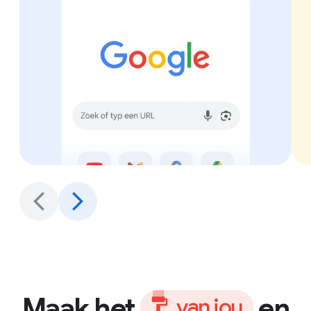
Maak het
en
v
a
n
j
o
u