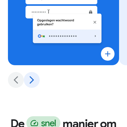
De
manier om
s
n
e
l