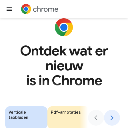
Google Chrome downloaden
Ontdek wat er
nieuw
is in Chrome
Verticale
Pdf-annotaties
Automatisch
tabbladen
invullen met
Google Wallet